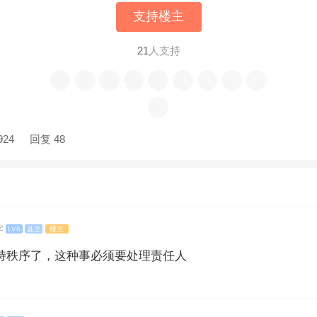
支持楼主
21
人支持
924
回复 48
字
LV6
县主
楼主
持秩序了，这种事必须要处理责任人