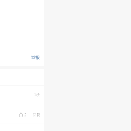
举报
1楼
回复
2