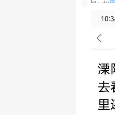
banana222
LV