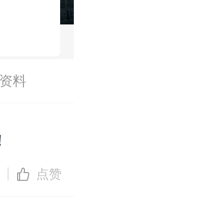
资料
！
点赞