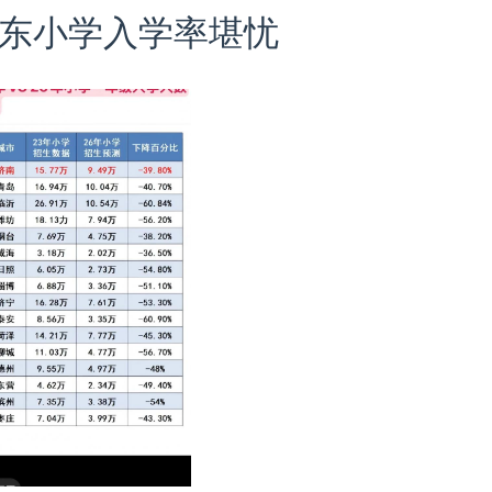
东小学入学率堪忧