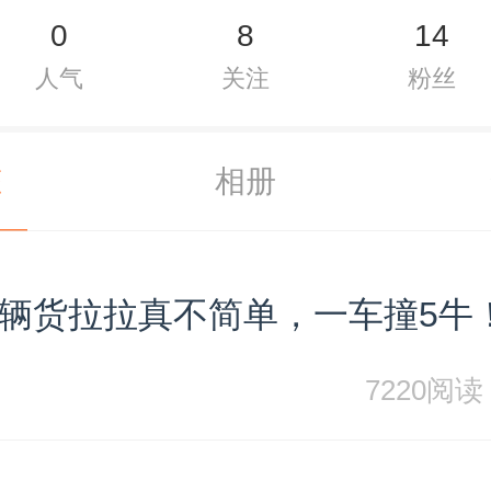
0
8
14
人气
关注
粉丝
态
相册
辆货拉拉真不简单，一车撞5牛
7220阅读