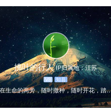
拂叶的行人
IP归属地：江苏
V8
知县
走在生命的两旁，随时撒种，随时开花，踏着荆棘，不觉得痛苦，有