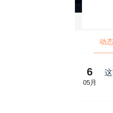
动
6
这
05月